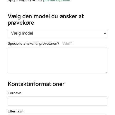
Vælg den model du ønsker at
prøvekøre
Specielle ønsker til prøveturen?
Škoda
Kontaktinformationer
til hurtig
Fornavn
p
Efternavn