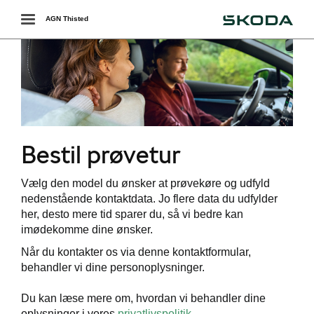
Škoda
Toggle
AGN Thisted
navigation
r
Bestil prøvetur
easing
Vælg den model du ønsker at prøvekøre og udfyld
nedenstående kontaktdata. Jo flere data du udfylder
her, desto mere tid sparer du, så vi bedre kan
imødekomme dine ønsker.
Når du kontakter os via denne kontaktformular,
behandler vi dine personoplysninger.
i
Du kan læse mere om, hvordan vi behandler dine
oplysninger i vores
privatlivspolitik
.