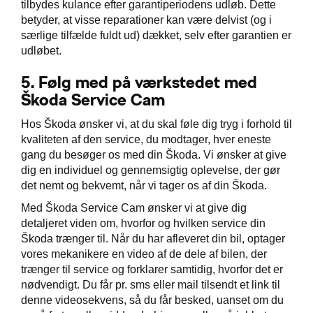
tilbydes kulance efter garantiperiodens udløb. Dette
betyder, at visse reparationer kan være delvist (og i
særlige tilfælde fuldt ud) dækket, selv efter garantien er
udløbet.
5.
Følg med på værkstedet med
Škoda Service Cam
Hos Škoda ønsker vi, at du skal føle dig tryg i forhold til
kvaliteten af den service, du modtager, hver eneste
gang du besøger os med din Škoda. Vi ønsker at give
dig en individuel og gennemsigtig oplevelse, der gør
det nemt og bekvemt, når vi tager os af din Škoda.
Med Škoda Service Cam ønsker vi at give dig
detaljeret viden om, hvorfor og hvilken service din
Škoda trænger til. Når du har afleveret din bil, optager
vores mekanikere en video af de dele af bilen, der
trænger til service og forklarer samtidig, hvorfor det er
nødvendigt. Du får pr. sms eller mail tilsendt et link til
denne videosekvens, så du får besked, uanset om du