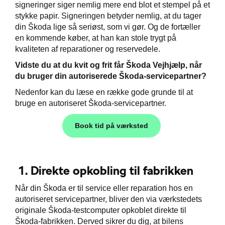
signeringer siger nemlig mere end blot et stempel på et
stykke papir. Signeringen betyder nemlig, at du tager
ct
din Škoda lige så seriøst, som vi gør. Og de fortæller
en kommende køber, at han kan stole trygt på
kvaliteten af reparationer og reservedele.
de
Vidste du at du kvit og frit får Škoda Vejhjælp, når
du bruger din autoriserede Škoda-servicepartner?
de
Nedenfor kan du læse en række gode grunde til at
bruge en autoriseret Škoda-servicepartner.
ementer
Book tid på værksted
t
e 5+
1. Direkte opkobling til fabrikken
ugtbilsattest
Når din Škoda er til service eller reparation hos en
jem
autoriseret servicepartner, bliver den via værkstedets
originale Škoda-testcomputer opkoblet direkte til
Škoda-fabrikken. Derved sikrer du dig, at bilens