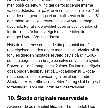
men også os selv. Vi holder derfor løbende interne
værkstedstests. Her påfører vi en testbil en række "fejl"
og lader den gennemgå et normalt serviceeftersyn. På
den måde kan vi kontrollere, at vi gør vores arbejde
godt nok. For at sikre uvildigheden er det Teknologisk
Institut, der står for udvælgelsen af de biler, der
deltager i vores Værkstedstest.
Hvis du er interesseret i lade din personbil indgå i
udvælgelsen, og den ender med at blive udvalgt, vil du
for ulejligheden modtage et værdibevis på kr. 4.500,-,
som du bagefter kan bruge på selve serviceeftersynet.
Forvent et tidsforbrug på ca. 2 timer. Du kan naturligvis
også bruge værdibeviset på Škoda-tilbehør, Škoda-
merchandise eller servicering af en af dine andre
Škoda-biler. Værdibeviset gælder 2 år og skal bruges i
forretningen, som har udført serviceeftersynet.
10.
Škoda originale reservedele
Avancerede og nøjagtigt tilpasset til din model. Hos