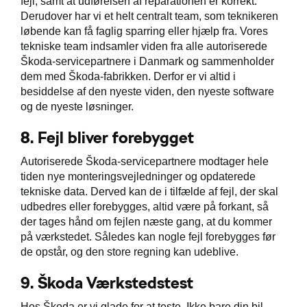
fejl, samt at udførelsen af reparationen er korrekt.
Derudover har vi et helt centralt team, som teknikeren
løbende kan få faglig sparring eller hjælp fra. Vores
tekniske team indsamler viden fra alle autoriserede
Škoda-servicepartnere i Danmark og sammenholder
dem med Škoda-fabrikken. Derfor er vi altid i
besiddelse af den nyeste viden, den nyeste software
og de nyeste løsninger.
8.
Fejl bliver forebygget
Autoriserede Škoda-servicepartnere modtager hele
tiden nye monteringsvejledninger og opdaterede
tekniske data. Derved kan de i tilfælde af fejl, der skal
udbedres eller forebygges, altid være på forkant, så
der tages hånd om fejlen næste gang, at du kommer
på værkstedet. Således kan nogle fejl forebygges før
de opstår, og den store regning kan udeblive.
9.
Škoda Værkstedstest
Hos Škoda er vi glade for at teste. Ikke bare din bil,