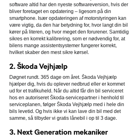
software altid har den nyeste softwareversion, hvis der
bliver foretaget en opdatering – ligesom på din
smartphone. Især opdateringen af motorstyringen kan
være vigtig, da den har betydning for, hvor langt din bil
kører på literen, og hvor meget den forurener. Samtidig
sikres en korrekt kalibrering, som er nødvendig for, at
bilens mange assistentsystemer fungerer korrekt,
hvilket skaber den mest sikre kørsel.
2.
Škoda Vejhjælp
Døgnet rundt. 365 dage om året. Škoda Vejhjælp
hjælper dig, hvis du oplever nedbrud eller er kommet
ud for et trafikuheld. Når du altid får din bil serviceret
hos en autoriseret Škoda-servicepartner i henhold til
serviceplanen, følger Škoda Vejhjælp med i hele din
bils levetid. Og hvis ikke vi kan lave din bil med det
samme, så tilbyder vi gratis lånebil i op til 3 dage.
3.
Next Generation mekaniker