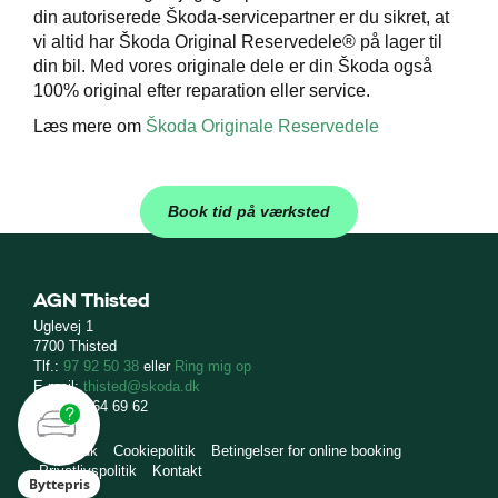
din autoriserede Škoda-servicepartner er du sikret, at
vi altid har Škoda Original Reservedele® på lager til
din bil. Med vores originale dele er din Škoda også
100% original efter reparation eller service.
Læs mere om
Škoda Originale Reservedele
Book tid på værksted
AGN Thisted
Uglevej 1
7700 Thisted
Tlf.:
97 92 50 38
eller
Ring mig op
E-mail:
thisted@skoda.dk
CVR: 37 64 69 62
skoda.dk
Cookiepolitik
Betingelser for online booking
Privatlivspolitik
Kontakt
Byttepris