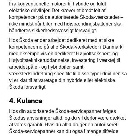
Fra konventionelle motorer til hybride og fuldt
elektriske drivlinjer. Det kræver et bredt felt af
kompetencer på de autoriserede Škoda-værksteder –
ikke mindst når biler med højspændingsbatterier skal
håndteres sikkerhedsmæssigt forsvarligt.
Hos Škoda er der arbejdet dedikeret med at sikre
kompetencerne på alle Škoda-værksteder i Danmark,
med eksempelvis en dedikeret Højvoltsekspert- og
Højvoltsteknikeruddannelse, investering i værktøj til
arbejdet på el- og hybridbiler, samt
værkstedsindretning specifikt til disse typer drivliner, så
vi er klar til at varetage din hybride eller elektriske
Škoda forsvarligt.
4.
Kulance
Hos din autoriserede Škoda-servicepartner følges
Škodas anvisninger altid, og du vil derfor være dækket
af vores garanti. Hvis du altid bruger en autoriseret
Škoda-servicepartner kan du også i mange tilfælde