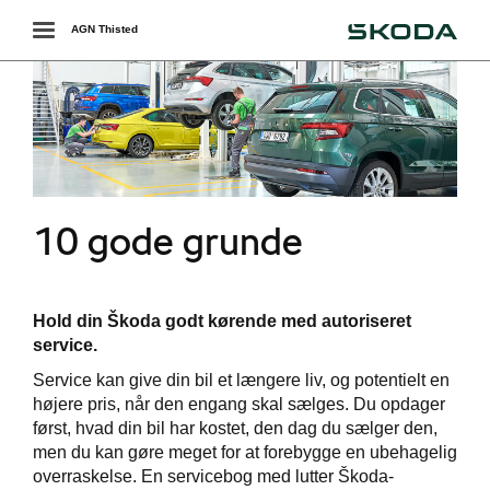
Škoda
Toggle
AGN Thisted
navigation
10 gode grunde
værkstedet
Hold din Škoda godt kørende med autoriseret
service.
rvice = højere
Service kan give din bil et længere liv, og potentielt en
i
højere pris, når den engang skal sælges. Du opdager
først, hvad din bil har kostet, den dag du sælger den,
services
men du kan gøre meget for at forebygge en ubehagelig
overraskelse. En servicebog med lutter Škoda-
 mindre slid