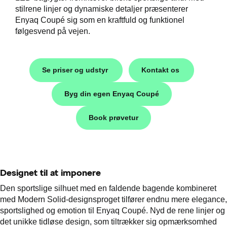
stilrene linjer og dynamiske detaljer præsenterer
Enyaq Coupé sig som en kraftfuld og funktionel
følgesvend på vejen.
Se priser og udstyr
Kontakt os
Byg din egen Enyaq Coupé
Book prøvetur
Škoda
Designet til at imponere
til hurtig
Den sportslige silhuet med en faldende bagende kombineret
med Modern Solid-designsproget tilfører endnu mere elegance,
sportslighed og emotion til Enyaq Coupé. Nyd de rene linjer og
p
det unikke tidløse design, som tiltrækker sig opmærksomhed