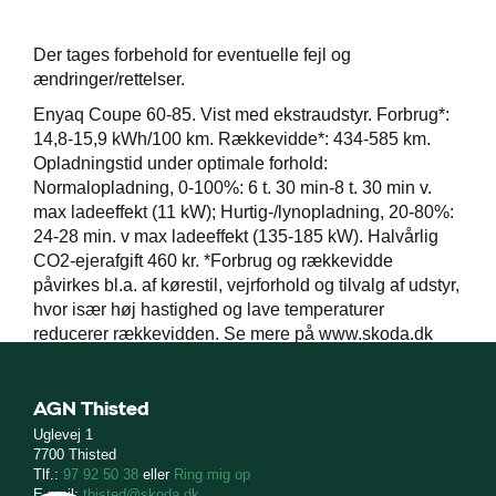
Der tages forbehold for eventuelle fejl og
ændringer/rettelser.
Enyaq Coupe 60-85. Vist med ekstraudstyr. Forbrug*:
14,8-15,9 kWh/100 km. Rækkevidde*: 434-585 km.
Opladningstid under optimale forhold:
Normalopladning, 0-100%: 6 t. 30 min-8 t. 30 min v.
max ladeeffekt (11 kW); Hurtig-/lynopladning, 20-80%:
24-28 min. v max ladeeffekt (135-185 kW). Halvårlig
CO2-ejerafgift 460 kr. *Forbrug og rækkevidde
påvirkes bl.a. af kørestil, vejrforhold og tilvalg af udstyr,
hvor især høj hastighed og lave temperaturer
reducerer rækkevidden. Se mere på www.skoda.dk
AGN Thisted
Uglevej 1
7700 Thisted
Tlf.:
97 92 50 38
eller
Ring mig op
E-mail:
thisted@skoda.dk