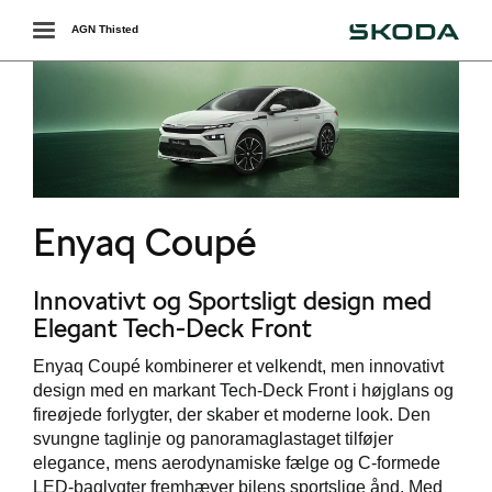
Škoda
Toggle
AGN Thisted
navigation
r
Enyaq Coupé
easing
Innovativt og Sportsligt design med
Elegant Tech-Deck Front
Enyaq Coupé kombinerer et velkendt, men innovativt
design med en markant Tech-Deck Front i højglans og
fireøjede forlygter, der skaber et moderne look. Den
svungne taglinje og panoramaglastaget tilføjer
i
elegance, mens aerodynamiske fælge og C-formede
LED-baglygter fremhæver bilens sportslige ånd. Med