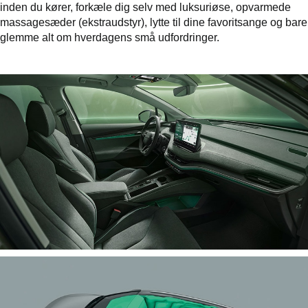
inden du kører, forkæle dig selv med luksuriøse, opvarmede
massagesæder (ekstraudstyr), lytte til dine favoritsange og bare
glemme alt om hverdagens små udfordringer.