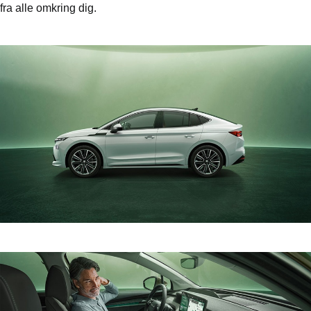
fra alle omkring dig.
ler