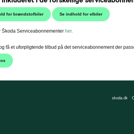
ld for brændstofbiler
Se indhold for elbiler
for Škoda Serviceabonnementer
her.
og få et uforpligtende tilbud på det serviceabonnement der passer
 os
skoda.dk
C