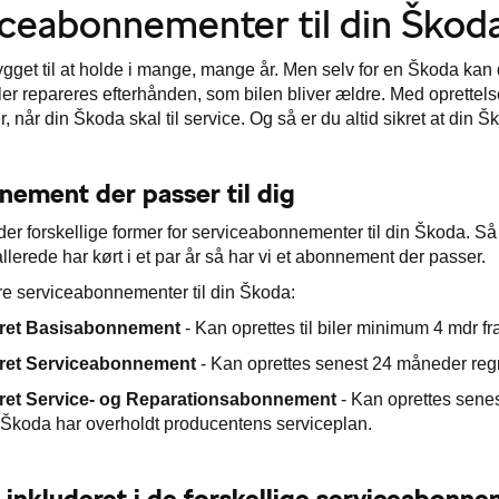
ceabonnementer til din Škod
ygget til at holde i mange, mange år. Men selv for en Škoda kan de
ller repareres efterhånden, som bilen bliver ældre. Med oprettel
, når din Škoda skal til service. Og så er du altid sikret at din
nement der passer til dig
der forskellige former for serviceabonnementer til din Škoda. Så
llerede har kørt i et par år så har vi et abonnement der passer.
 tre serviceabonnementer til din Škoda:
eret Basisabonnement
- Kan
oprettes til b
iler minimum 4 mdr fr
eret Serviceabonnement
- Kan oprettes senest 24 måneder regne
eret Service- og Reparationsabonnement
- Kan oprettes senes
 Škoda har overholdt producentens serviceplan.
 inkluderet i de forskellige serviceabonn