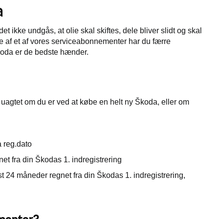
a
t ikke undgås, at olie skal skiftes, dele bliver slidt og skal
se af et af vores serviceabonnementer har du færre
 Škoda er de bedste hænder.
 uagtet om du er ved at købe en helt ny Škoda, eller om
a reg.dato
t fra din Škodas 1. indregistrering
t 24 måneder regnet fra din Škodas 1. indregistrering,
ementer?