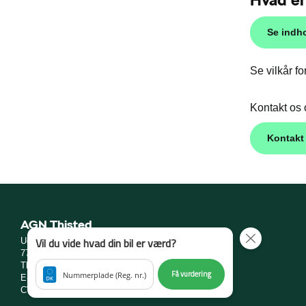
Se indho
Se vilkår 
Kontakt os 
Kontakt
AGN Thisted
Vil du vide hvad din bil er værd?
Uglevej 1
7700 Thisted
Tlf.:
97 92 50 38
eller
Ring mig op
Få vurdering
Nummerplade (Reg. nr.)
E-mail:
thisted@skoda.dk
CVR: 37 64 69 62