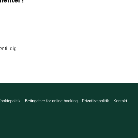
 til dig
ookiepolitik
Betingelser for online booking
Privatlivspolitik
Kontakt