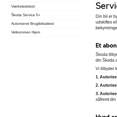
Servi
Værkstedstest
Škoda Service 5+
Din bil er b
udskiftes e
Autoriseret Brugtbilsattest
bekymringer
Velkommen Hjem
Et abon
Škoda tilby
din Škoda a
Vi tilbyder
1. Autoris
2. Autoris
3. Autoris
såfremt din
Hvad er