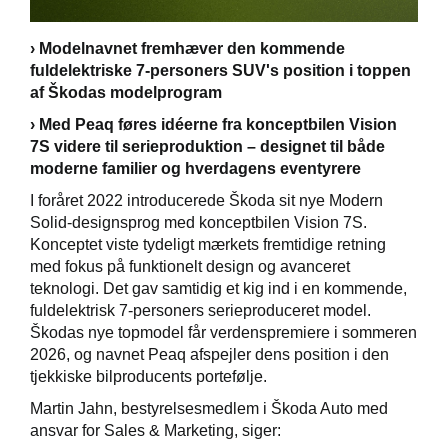
› Modelnavnet fremhæver den kommende
fuldelektriske 7-personers SUV's position i toppen
af Škodas modelprogram
Škoda Danmarks
› Med Peaq føres idéerne fra konceptbilen Vision
7S videre til serieproduktion – designet til både
moderne familier og hverdagens eventyrere
I foråret 2022 introducerede Škoda sit nye Modern
Solid-designsprog med konceptbilen Vision 7S.
Konceptet viste tydeligt mærkets fremtidige retning
med fokus på funktionelt design og avanceret
teknologi. Det gav samtidig et kig ind i en kommende,
fuldelektrisk 7-personers serieproduceret model.
Škodas nye topmodel får verdenspremiere i sommeren
2026, og navnet Peaq afspejler dens position i den
tjekkiske bilproducents portefølje.
Martin Jahn, bestyrelsesmedlem i Škoda Auto med
ansvar for Sales & Marketing, siger: