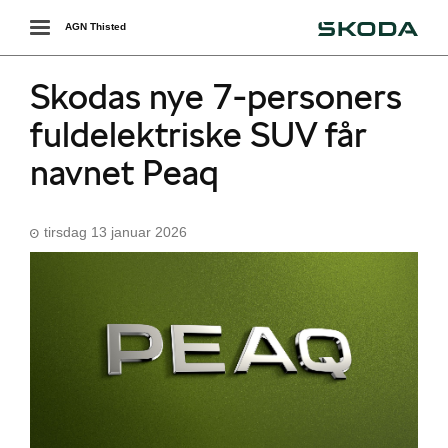
Škoda
Toggle
AGN Thisted
navigation
Skodas nye 7-personers
fuldelektriske SUV får
navnet Peaq
tirsdag 13 januar 2026