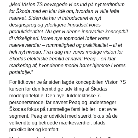
„Med Vision 7S bevægede vi os ind på nyt territorium
for Škoda med en klar idé om, hvordan vi ville løfte
mærket. Siden da har vi introduceret et nyt
designsprog og yderligere finpudset vores
produktidentitet. Nu gør vi denne innovative konceptbil
til virkelighed. Vores nye topmodel løfter vores
mærkeværdier – rummelighed og praktikalitet – til et
helt nyt niveau. Fra i dag har vores modige vision for
Škodas elektriske fremtid et navn: Peaq – en klar
markering af, hvor denne model hører hjemme i vores
portefølje.”
For lidt over tre år siden lagde konceptbilen Vision 7S
kursen for den fremtidige udvikling af Škodas
modelportefølje. Den nye, fuldelektriske 7-
personersmodel får navnet Peaq og understreger
Škodas fokus på rummelige familiebiler i det øvre
segment. Peaq er udviklet med stærkt fokus på de
velkendte og betroede mærkeværdier: plads,
praktikalitet og komfort.