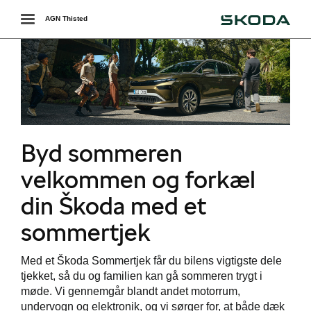
Škoda
Toggle
AGN Thisted
navigation
Byd sommeren
velkommen og forkæl
din Škoda med et
sommertjek
Med et Škoda Sommertjek får du bilens vigtigste dele
tjekket, så du og familien kan gå sommeren trygt i
møde. Vi gennemgår blandt andet motorrum,
undervogn og elektronik, og vi sørger for, at både dæk